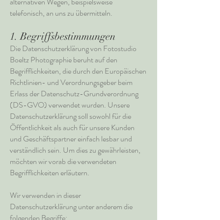
alternativen Wegen, beispielsweise
telefonisch, an uns zu übermitteln.
1. Begriffsbestimmungen
Die Datenschutzerklärung von Fotostudio
Boeltz Photographie beruht auf den
Begrifflichkeiten, die durch den Europäischen
Richtlinien- und Verordnungsgeber beim
Erlass der Datenschutz-Grundverordnung
(DS-GVO) verwendet wurden. Unsere
Datenschutzerklärung soll sowohl für die
Öffentlichkeit als auch für unsere Kunden
und Geschäftspartner einfach lesbar und
verständlich sein. Um dies zu gewährleisten,
möchten wir vorab die verwendeten
Begrifflichkeiten erläutern.
Wir verwenden in dieser
Datenschutzerklärung unter anderem die
folgenden Begriffe: