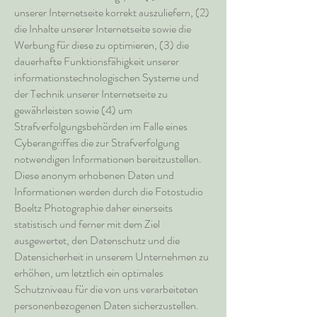
unserer Internetseite korrekt auszuliefern, (2)
die Inhalte unserer Internetseite sowie die
Werbung für diese zu optimieren, (3) die
dauerhafte Funktionsfähigkeit unserer
informationstechnologischen Systeme und
der Technik unserer Internetseite zu
gewährleisten sowie (4) um
Strafverfolgungsbehörden im Falle eines
Cyberangriffes die zur Strafverfolgung
notwendigen Informationen bereitzustellen.
Diese anonym erhobenen Daten und
Informationen werden durch die Fotostudio
Boeltz Photographie daher einerseits
statistisch und ferner mit dem Ziel
ausgewertet, den Datenschutz und die
Datensicherheit in unserem Unternehmen zu
erhöhen, um letztlich ein optimales
Schutzniveau für die von uns verarbeiteten
personenbezogenen Daten sicherzustellen.