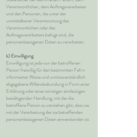
Verantwortlichen, dem Auftragsverarbeiter
und den Personen, die unter der
unmittelbaren Verantwortung des
Verantwortlichen oder des
Auftragsverarbeiters befugt sind, die
personenbezogenen Daten zu verarbeiten.
k) Einwilligung
Einwilligung ist jede von der betroffenen
Person freiwillig für den bestimmten Fall in
informierter Weise und unmissverständlich
abgegebene Willensbekundung in Form einer
Erklärung oder einer sonstigen eindeutigen
bestätigenden Handlung, mit der die
betroffene Person zu verstehen gibt, dass sie
mit der Verarbeitung der sie betreffenden
personenbezogenen Daten einverstanden ist.