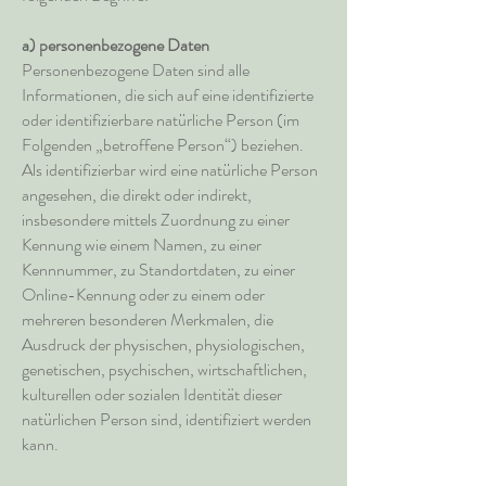
a) personenbezogene Daten
Personenbezogene Daten sind alle
Informationen, die sich auf eine identifizierte
oder identifizierbare natürliche Person (im
Folgenden „betroffene Person“) beziehen.
Als identifizierbar wird eine natürliche Person
angesehen, die direkt oder indirekt,
insbesondere mittels Zuordnung zu einer
Kennung wie einem Namen, zu einer
Kennnummer, zu Standortdaten, zu einer
Online-Kennung oder zu einem oder
mehreren besonderen Merkmalen, die
Ausdruck der physischen, physiologischen,
genetischen, psychischen, wirtschaftlichen,
kulturellen oder sozialen Identität dieser
natürlichen Person sind, identifiziert werden
kann.