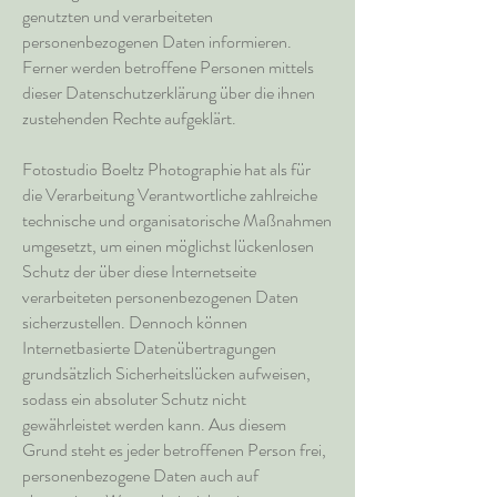
genutzten und verarbeiteten
personenbezogenen Daten informieren.
Ferner werden betroffene Personen mittels
dieser Datenschutzerklärung über die ihnen
zustehenden Rechte aufgeklärt.
Fotostudio Boeltz Photographie hat als für
die Verarbeitung Verantwortliche zahlreiche
technische und organisatorische Maßnahmen
umgesetzt, um einen möglichst lückenlosen
Schutz der über diese Internetseite
verarbeiteten personenbezogenen Daten
sicherzustellen. Dennoch können
Internetbasierte Datenübertragungen
grundsätzlich Sicherheitslücken aufweisen,
sodass ein absoluter Schutz nicht
gewährleistet werden kann. Aus diesem
Grund steht es jeder betroffenen Person frei,
personenbezogene Daten auch auf