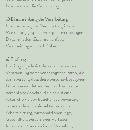
Löschen oder die Vernichtung.
d) Einschränkung der Verarbeitung
Einschränkung der Verarbeitung ist die
Markierung gespeicherter personenbezogener
Daten mit dem Ziel, ihre künftige
Verarbeitung einzuschränken.
e) Profiling
Profiling ist jede Art der automatisierten
Verarbeitung personenbezogener Daten, die
darin besteht, dass diese personenbezogenen
Daten verwendet werden, um bestimmte
persönliche Aspekte, die sich auf eine
natürliche Person beziehen, zu bewerten,
insbesondere, um Aspekte bezüglich
Arbeitsleistung, wirtschaftlicher Lage,
Gesundheit, persönlicher Vorlieben,
Interessen, Zuverlässigkeit, Verhalten,