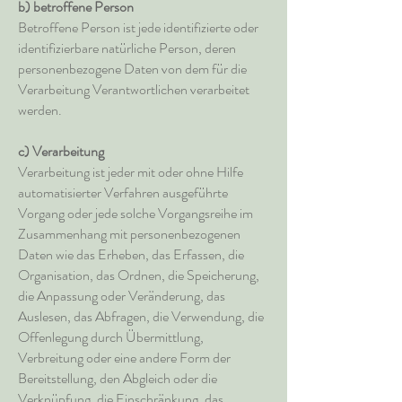
b) betroffene Person
Betroffene Person ist jede identifizierte oder
identifizierbare natürliche Person, deren
personenbezogene Daten von dem für die
Verarbeitung Verantwortlichen verarbeitet
werden.
c) Verarbeitung
Verarbeitung ist jeder mit oder ohne Hilfe
automatisierter Verfahren ausgeführte
Vorgang oder jede solche Vorgangsreihe im
Zusammenhang mit personenbezogenen
Daten wie das Erheben, das Erfassen, die
Organisation, das Ordnen, die Speicherung,
die Anpassung oder Veränderung, das
Auslesen, das Abfragen, die Verwendung, die
Offenlegung durch Übermittlung,
Verbreitung oder eine andere Form der
Bereitstellung, den Abgleich oder die
Verknüpfung, die Einschränkung, das