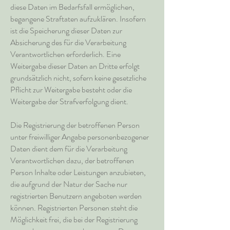
diese Daten im Bedarfsfall ermöglichen,
begangene Straftaten aufzuklären. Insofern
ist die Speicherung dieser Daten zur
Absicherung des für die Verarbeitung
Verantwortlichen erforderlich. Eine
Weitergabe dieser Daten an Dritte erfolgt
grundsätzlich nicht, sofern keine gesetzliche
Pflicht zur Weitergabe besteht oder die
Weitergabe der Strafverfolgung dient.
Die Registrierung der betroffenen Person
unter freiwilliger Angabe personenbezogener
Daten dient dem für die Verarbeitung
Verantwortlichen dazu, der betroffenen
Person Inhalte oder Leistungen anzubieten,
die aufgrund der Natur der Sache nur
registrierten Benutzern angeboten werden
können. Registrierten Personen steht die
Möglichkeit frei, die bei der Registrierung