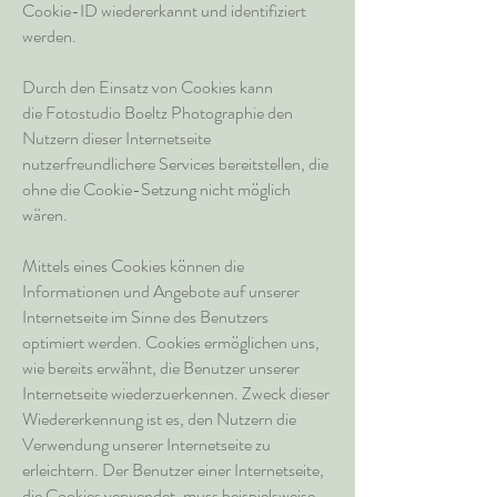
Cookie-ID wiedererkannt und identifiziert
werden.
Durch den Einsatz von Cookies kann
die Fotostudio Boeltz Photographie den
Nutzern dieser Internetseite
nutzerfreundlichere Services bereitstellen, die
ohne die Cookie-Setzung nicht möglich
wären.
Mittels eines Cookies können die
Informationen und Angebote auf unserer
Internetseite im Sinne des Benutzers
optimiert werden. Cookies ermöglichen uns,
wie bereits erwähnt, die Benutzer unserer
Internetseite wiederzuerkennen. Zweck dieser
Wiedererkennung ist es, den Nutzern die
Verwendung unserer Internetseite zu
erleichtern. Der Benutzer einer Internetseite,
die Cookies verwendet, muss beispielsweise