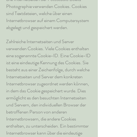
Photographie verwenden Cookies. Cookies
sind Textdateien, welche über einen
Internetbrowser auf einem Computersystem
abgelegt und gespeichert werden.
Zahlreiche Internetseiten und Server
verwenden Cookies. Viele Cookies enthalten
eine sogenannte Cookie-ID. Eine Cookie-ID
ist eine eindeutige Kennung des Cookies. Sie
besteht aus einer Zeichenfolge, durch welche
Internetseiten und Server dem konkreten
Internetbrowser zugeordnet werden können,
in dem das Cookie gespeichert wurde. Dies
ermöglicht es den besuchten Internetseiten
und Servern, den individuellen Browser der
betroffenen Person von anderen
Internetbrowsern, die andere Cookies
enthalten, zu unterscheiden. Ein bestimmter
Internetbrowser kann über die eindeutige