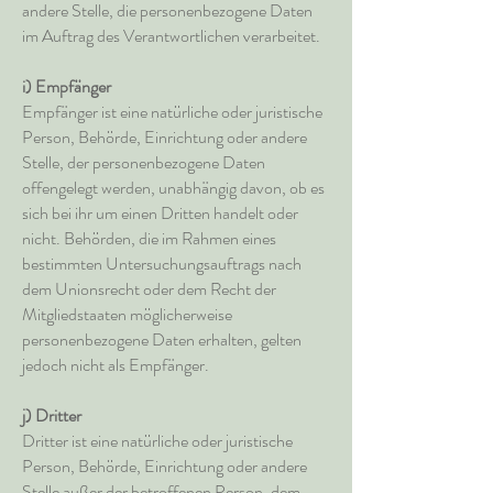
andere Stelle, die personenbezogene Daten
im Auftrag des Verantwortlichen verarbeitet.
i) Empfänger
Empfänger ist eine natürliche oder juristische
Person, Behörde, Einrichtung oder andere
Stelle, der personenbezogene Daten
offengelegt werden, unabhängig davon, ob es
sich bei ihr um einen Dritten handelt oder
nicht. Behörden, die im Rahmen eines
bestimmten Untersuchungsauftrags nach
dem Unionsrecht oder dem Recht der
Mitgliedstaaten möglicherweise
personenbezogene Daten erhalten, gelten
jedoch nicht als Empfänger.
j) Dritter
Dritter ist eine natürliche oder juristische
Person, Behörde, Einrichtung oder andere
Stelle außer der betroffenen Person, dem