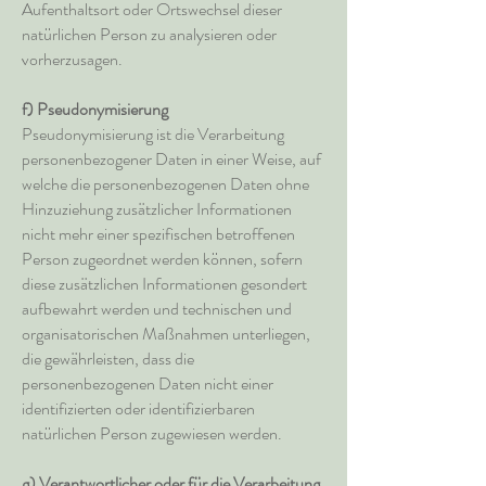
Aufenthaltsort oder Ortswechsel dieser
natürlichen Person zu analysieren oder
vorherzusagen.
f) Pseudonymisierung
Pseudonymisierung ist die Verarbeitung
personenbezogener Daten in einer Weise, auf
welche die personenbezogenen Daten ohne
Hinzuziehung zusätzlicher Informationen
nicht mehr einer spezifischen betroffenen
Person zugeordnet werden können, sofern
diese zusätzlichen Informationen gesondert
aufbewahrt werden und technischen und
organisatorischen Maßnahmen unterliegen,
die gewährleisten, dass die
personenbezogenen Daten nicht einer
identifizierten oder identifizierbaren
natürlichen Person zugewiesen werden.
g) Verantwortlicher oder für die Verarbeitung